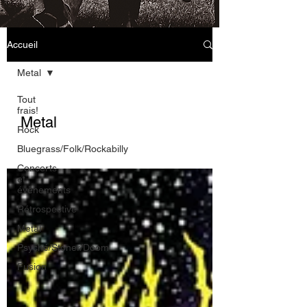
Accueil
Metal
Tout
frais!
Metal
Rock
Bluegrass/Folk/Rockabilly
Concerts
et
évènements
Rétrospective
Metal
Psyché/Stoner/Doom
Fusion