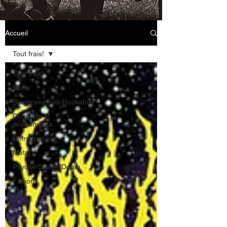
Accueil
Tout frais!
Tout frais!
Rock
Bluegrass/Folk/Rockabilly
Concerts et
évènements
Rétrospective
Metal
Psyché/Stoner/Doom
Fusion