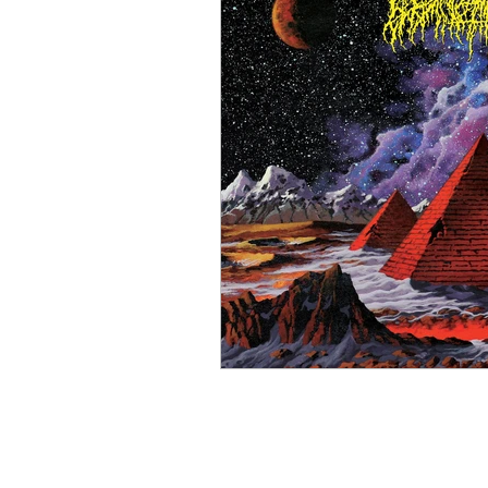
Psyché/Stoner/Doom
F