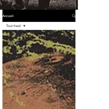
Accueil
Tout frais!
Tout frais!
Rock
Bluegrass/Folk/Rockabilly
Concerts et
évènements
Rétrospective
Metal
Psyché/Stoner/Doom
Fusion