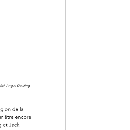
hés), Angus Dowling 
gion de la 
ur être encore 
 et Jack 