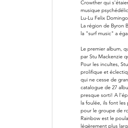
Crowther qui s'étai
musique psychédélique
Lu-Lu Felix Domingo
La région de Byron Ba
la "surf music" a ég
Le premier album, qu
par Stu Mackenzie qu
Pour les incultes, St
prolifique et éclect
qui ne cesse de gran
catalogue de 27 albu
presque sorti! A l'é
la foulée, ils font l
pour le groupe de r
Rainbow est le poula
légèrement plus larg