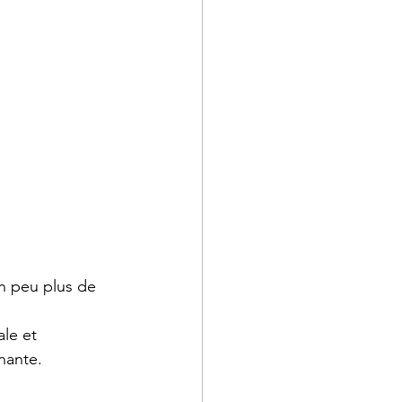
n peu plus de 
le et 
nante.