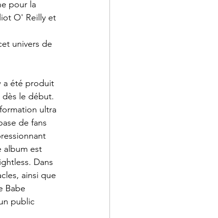
e pour la 
ot O' Reilly et 
cet univers de 
 a été produit 
 dès le début. 
formation ultra 
base de fans 
pressionnant 
e album est 
ghtless. Dans 
cles, ainsi que 
e Babe 
un public 