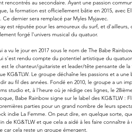
ent rencontrés au secondaire. Ayant une passion commun
, la formation est officiellement bâtie en 2015, avec Elli
. Ce dernier sera remplacé par Myles Myjavec.
y est réputée pour les amoureux du surf, et d'ailleurs, 
alement forgé l'univers musical du quatuor.
i a vu le jour en 2017 sous le nom de The Babe Rainbow
i s'est rendu compte du potentiel artistique du quatuor
u est le chanteur/guitariste et leader/tête pensante de la 
ique KG&TLW. Le groupe déchaîne les passions et a une 
dir au fil des années. Fondé en 2010, le groupe a un im
ms studio et, à l'heure où je rédige ces lignes, le 28ièm
poque, Babe Rainbow signe sur le label des KG&TLW : Fli
es premières parties pour un grand nombre de leurs specta
ock indie La Femme. On peut dire, en quelque sorte, qu
in de KG&TLW et que cela a aidé à les faire connaître à 
e car cela reste un groupe émergent.