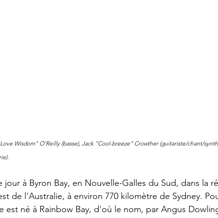
r. Love Wisdom" O'Reilly (basse), Jack "Cool-breeze" Crowther (guitariste/chant/synt
ie).
 jour à Byron Bay, en Nouvelle-Galles du Sud, dans la ré
st de l'Australie, à environ 770 kilomètre de Sydney. Po
pe est né à Rainbow Bay, d'où le nom, par Angus Dowling