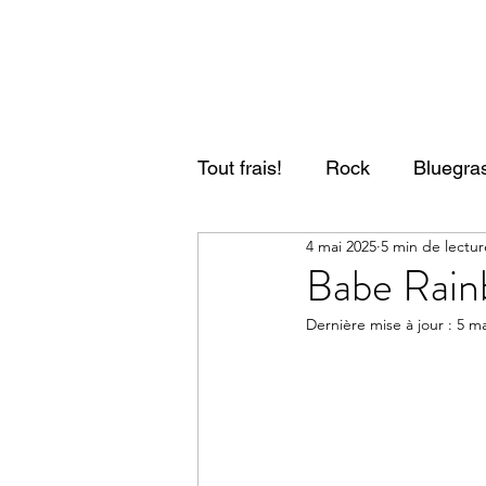
Tout frais!
Rock
Bluegras
4 mai 2025
5 min de lectur
Psyché/Stoner/Doom
F
Babe Rainb
Dernière mise à jour :
5 ma