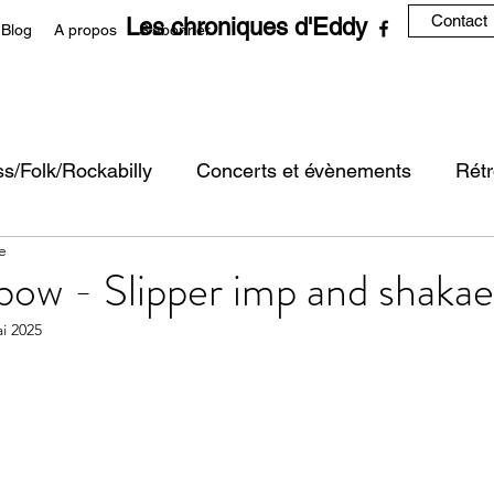
Contact
Les chroniques d'Eddy
Blog
A propos
S'abonner
s/Folk/Rockabilly
Concerts et évènements
Rétr
e
usion
ow - Slipper imp and shakae
i 2025