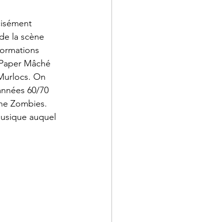
cisément 
de la scène 
ormations 
 Paper Mâché 
Murlocs. On 
années 60/70 
The Zombies. 
musique auquel 