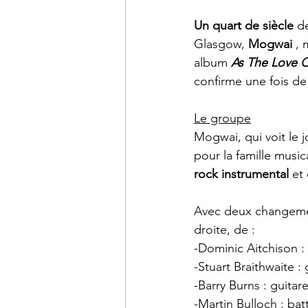
Un quart de siècle
 d
Glasgow, 
Mogwai
 ,
album 
As The Love 
confirme une fois d
Le groupe
Mogwai, qui voit le j
pour la famille music
rock instrumental 
et
Avec deux changemen
droite, de :
-Dominic Aitchison :
-Stuart Braithwaite : 
-Barry Burns : guitare
-Martin Bulloch : bat