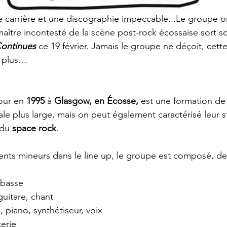
e carrière et une discographie impeccable...Le groupe or
 maître incontesté de la scène post-rock écossaise sort s
Continues
 ce 19 février. Jamais le groupe ne déçoit, cette
e plus…
our en 
1995
 à 
Glasgow, en Écosse,
 est une formation de
ale plus large, mais on peut également caractérisé leur s
 du 
space rock
.
ts mineurs dans le line up, le groupe est composé, de
 basse
guitare, chant
, piano, synthétiseur, voix
terie