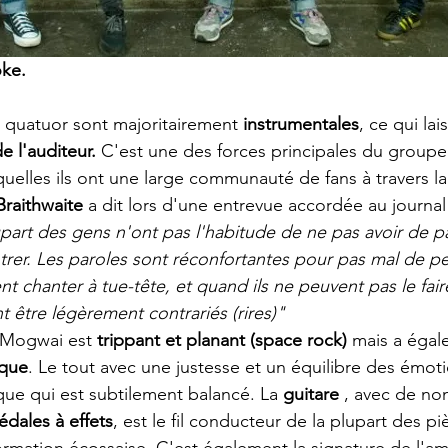
oke.
 quatuor sont majoritairement 
instrumentales
, ce qui lai
e l'auditeur.
 C'est une des forces principales du groupe 
quelles ils ont une large communauté de fans à travers la
Braithwaite 
a dit lors d'une entrevue accordée au journal
part des gens n'ont pas l'habitude de ne pas avoir de pa
trer. Les paroles sont réconfortantes pour pas mal de p
nt chanter à tue-tête, et quand ils ne peuvent pas le fai
t être légèrement contrariés (rires)"
 Mogwai est
 trippant et planant (space rock)
 mais a égal
ique
. Le tout avec une justesse et un équilibre des émotio
que qui est subtilement balancé. La 
guitare
 , avec de n
édales à effets
, est le fil conducteur de la plupart des pi