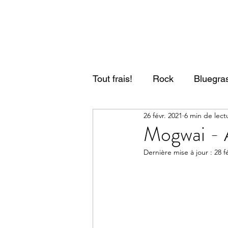
Tout frais!
Rock
Bluegras
26 févr. 2021
6 min de lect
Psyché/Stoner/Doom
F
Mogwai - 
Dernière mise à jour :
28 f