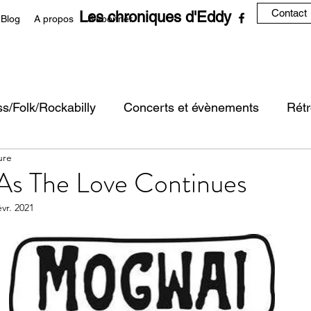
Contact
Les chroniques d'Eddy
Blog
A propos
S'abonner
s/Folk/Rockabilly
Concerts et évènements
Rétr
ure
usion
As The Love Continues
évr. 2021