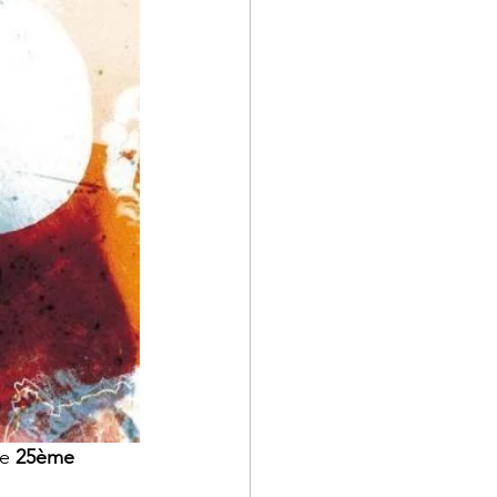
e 
25ème 