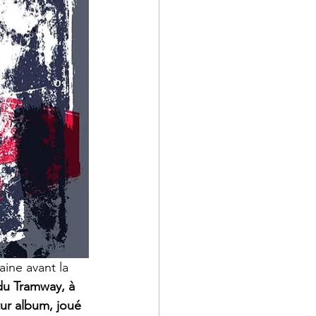
ine avant la 
du Tramway, à 
tur album, joué 