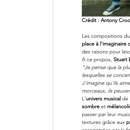
Crédit : Antony Cro
Les compositions du
place à l'imaginaire d
des raisons pour les
A ce propos, 
Stuart 
"Je pense que la plu
lesquelles se concen
J'imagine qu'ils aime
morceaux, ils peuven
L'
univers musical
 de
sombre
 et 
mélancol
passer par leur musi
textures grâce aux 
p