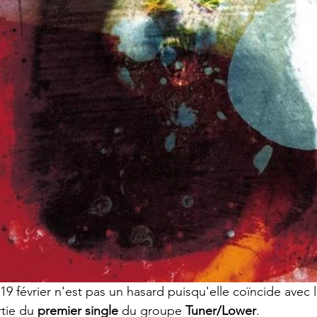
19 février n'est pas un hasard puisqu'elle coïncide avec l
rtie du 
premier single
 du groupe 
Tuner/Lower
.