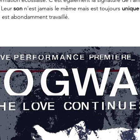
formation écossaise. C'est également la signature de l'a
 Leur 
son
 n'est jamais le même mais est toujours 
unique
le est abondamment travaillé.