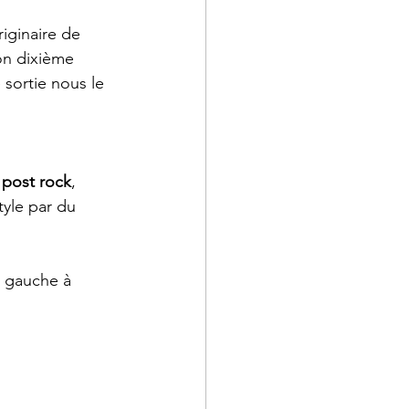
iginaire de 
on dixième 
 sortie nous le 
 
post rock
, 
tyle par du
 gauche à 