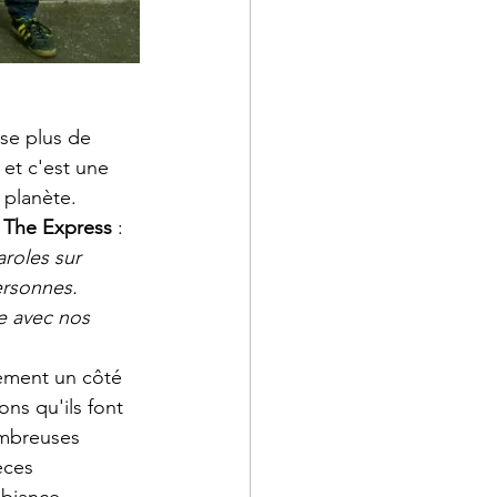
sse plus de 
et c'est une 
 planète.
 
The Express
 : 
roles sur 
ersonnes. 
re avec nos 
ement un côté 
ns qu'ils font 
ombreuses 
èces 