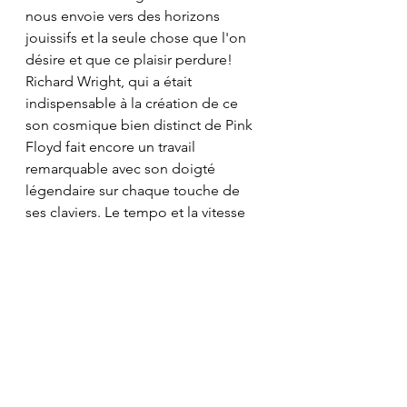
nous envoie vers des horizons 
jouissifs et la seule chose que l'on 
désire et que ce plaisir perdure! 
Richard Wright, qui a était 
indispensable à la création de ce 
son cosmique bien distinct de Pink 
Floyd fait encore un travail 
remarquable avec son doigté 
légendaire sur chaque touche de 
ses claviers. Le tempo et la vitesse 
d'éxécution de l'oeuvre sont 
divinement maitrisés. Un de mes 
coups de coeur sur ce live.
5.The Great Gig In The Sk
y : 
morceau d'une beauté poétique 
infiie. Il commence par 
l'introduction au piano par Richard 