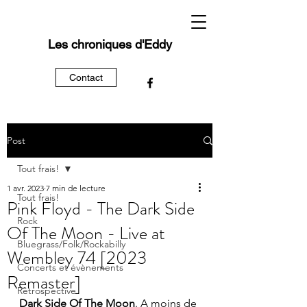
Les chroniques d'Eddy
Contact
Post
Tout frais!
1 avr. 2023
7 min de lecture
Tout frais!
Pink Floyd - The Dark Side
Rock
Of The Moon - Live at
Bluegrass/Folk/Rockabilly
Wembley 74 [2023
Concerts et évènements
Remaster]
Rétrospective
Dark Side Of The Moon
. A moins de 