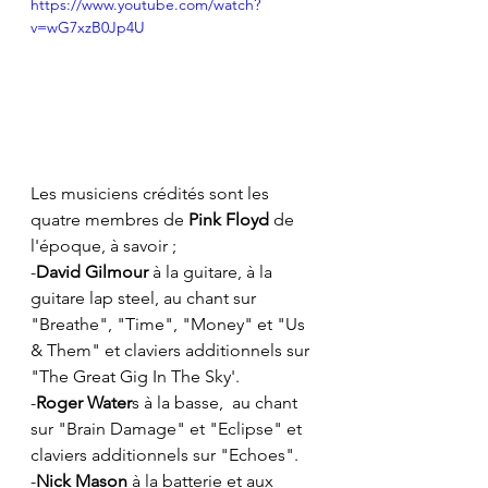
https://www.youtube.com/watch?
v=wG7xzB0Jp4U
Les musiciens crédités sont les 
quatre membres de 
Pink Floyd
 de 
l'époque, à savoir ;
-
David Gilmour
 à la guitare, à la 
guitare lap steel, au chant sur 
"Breathe", "Time", "Money" et "Us 
& Them" et claviers additionnels sur 
"The Great Gig In The Sky'.
-
Roger Water
s à la basse,  au chant 
sur "Brain Damage" et "Eclipse" et 
claviers additionnels sur "Echoes".
-
Nick Mason
 à la batterie et aux 