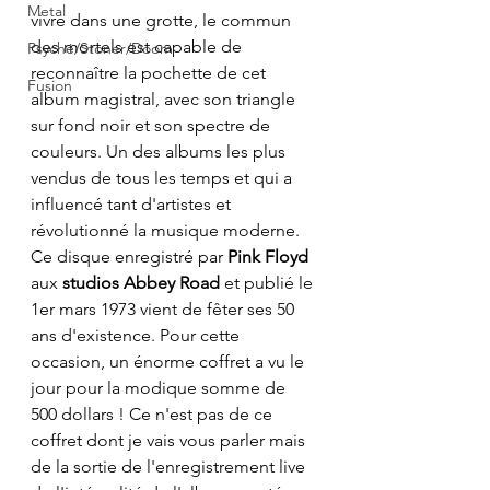
Metal
vivre dans une grotte, le commun 
des mortels est capable de 
Psyché/Stoner/Doom
reconnaître la pochette de cet 
Fusion
album magistral, avec son triangle 
sur fond noir et son spectre de 
couleurs. Un des albums les plus 
vendus de tous les temps et qui a 
influencé tant d'artistes et 
révolutionné la musique moderne. 
Ce disque enregistré par 
Pink Floyd 
aux 
studios Abbey Road
 et publié le 
1er mars 1973 vient de fêter ses 50 
ans d'existence. Pour cette 
occasion, un énorme coffret a vu le 
jour pour la modique somme de 
500 dollars ! Ce n'est pas de ce 
coffret dont je vais vous parler mais 
de la sortie de l'enregistrement live 