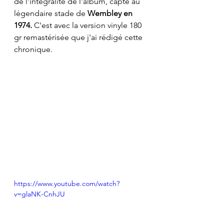
de l'intégralité de l'album, capté au 
légendaire stade de 
Wembley en 
1974.
 C'est avec la version vinyle 180 
gr remastérisée que j'ai rédigé cette 
chronique.
https://www.youtube.com/watch?
v=glaNK-CnhJU