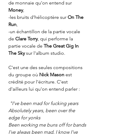
de monnaie qu'on entend sur 
Money
,
-les bruits d'hélicoptère sur 
On The 
Run
,
-un échantillon de la partie vocale 
de
 Clare Torry
, qui performe la 
partie vocale de
 The Great Gig In 
The Sky
 sur l'album studio.
C'est une des seules compositions 
du groupe où
 Nick Mason
 est 
crédité pour l'écriture. C'est 
d'ailleurs lui qu'on entend parler :
 "I've been mad for fucking years
Absolutely years, been over the 
edge for yonks
Been working me buns off for bands
I've always been mad, I know I've 