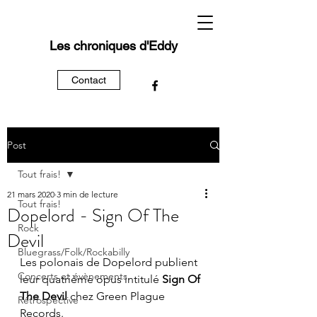
Les chroniques d'Eddy
Contact
Post
Tout frais!
21 mars 2020
3 min de lecture
Tout frais!
Dopelord - Sign Of The
Rock
Devil
Bluegrass/Folk/Rockabilly
Les polonais de Dopelord publient 
Concerts et évènements
leur quatrième opus intitulé 
Sign Of 
The Devil
 chez Green Plague 
Rétrospective
Records.