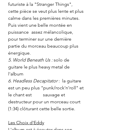
futuriste à la "Stranger Things", 
cette pièce se veut plus lente et plus 
calme dans les premières minutes. 
Puis vient une belle montée en 
puissance 	assez mélancolique, 
pour terminer sur une dernière 
partie du morceau beaucoup plus 
énergique.
5. World Beneath Us : 
solo de 
guitare le plus heavy metal de 
l'album
6. Headless Decapitator
 :  la guitare 
est un peu plus "punk/rock'n'roll" et 
le chant est 	sauvage et 
destructeur pour un morceau court 
(1:34) clôturant cette belle sortie.
Les Choix d'Eddy
L'album est à écouter dans son 