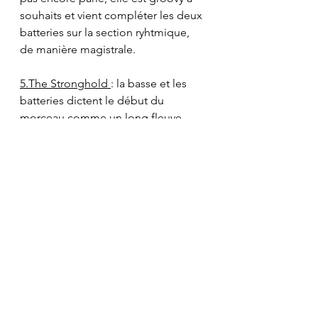
souhaits et vient compléter les deux 
batteries sur la section ryhtmique, 
de manière magistrale.
5.The Stronghold 
: la basse et les 
batteries dictent le début du 
morceau comme un long fleuve 
tranquille. Cette composition 
atmosphérique et calme est 
probablement la plus émotive 
qu'on peut retrouver sur l'album 
avec énormement de variations de 
rythmes et de sentiments. C'est un 
véritable voyage transcendant dans 
lequel nous embarquons jusqu'à la 
note finale qui nous donne l'envie 
de relancer l'album car 36 minutes 
d'intensité musicale, ça passe 