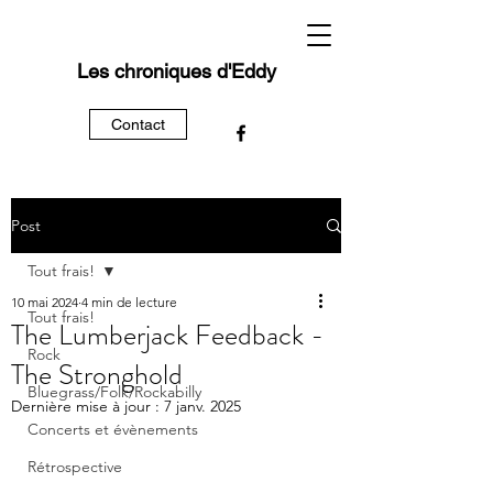
Les chroniques d'Eddy
Contact
Post
Tout frais!
10 mai 2024
4 min de lecture
Tout frais!
The Lumberjack Feedback -
Rock
The Stronghold
Bluegrass/Folk/Rockabilly
Dernière mise à jour :
7 janv. 2025
Concerts et évènements
Rétrospective