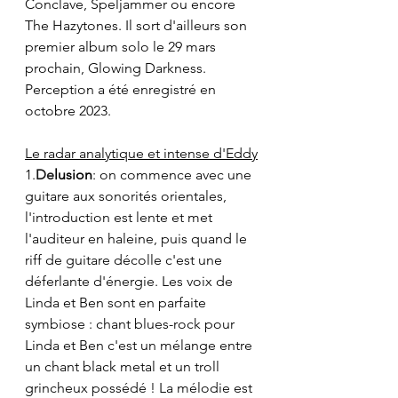
Conclave, Speljammer ou encore 
The Hazytones. Il sort d'ailleurs son 
premier album solo le 29 mars 
prochain, Glowing Darkness. 
Perception a été enregistré en 
octobre 2023.
Le radar analytique et intense d'Eddy
1.
De
lusion
: on commence avec une 
guitare aux sonorités orientales, 
l'introduction est lente et met 
l'auditeur en haleine, puis quand le 
riff de guitare décolle c'est une 
déferlante d'énergie. Les voix de 
Linda et Ben sont en parfaite 
symbiose : chant blues-rock pour 
Linda et Ben c'est un mélange entre 
un chant black metal et un troll 
grincheux possédé ! La mélodie est 