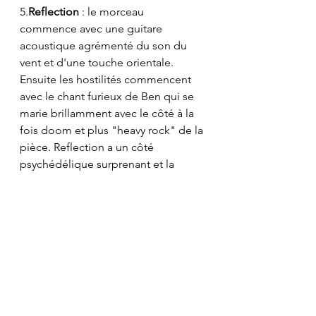
5.
Reflection
 : le morceau 
commence avec une guitare 
acoustique agrémenté du son du 
vent et d'une touche orientale. 
Ensuite les hostilités commencent 
avec le chant furieux de Ben qui se 
marie brillamment avec le côté à la 
fois doom et plus "heavy rock" de la 
pièce. Reflection a un côté 
psychédélique surprenant et la 
mayonnaise prend! Le groupe nous 
prouve qu'il peut varier les genres, 
mais toujours avec cette subtilité qui 
leur est propre. Le riff de guitare de 
la fin, qui me fait penser au groupe 
Sleep, est solide et nous mène 
jusqu'au titre suivant.