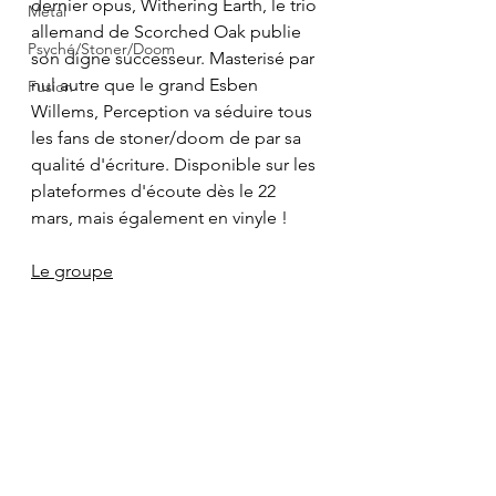
dernier opus, Withering Earth, le trio 
Metal
allemand de Scorched Oak publie 
Psyché/Stoner/Doom
son digne successeur. Masterisé par 
nul autre que le grand Esben 
Fusion
Willems, Perception va séduire tous 
les fans de stoner/doom de par sa 
qualité d'écriture. Disponible sur les 
plateformes d'écoute dès le 22 
mars, mais également en vinyle !
Le groupe