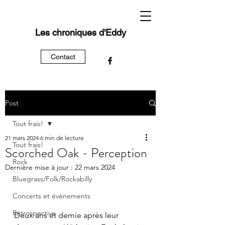
Les chroniques d'Eddy
Contact
Post
Tout frais!
21 mars 2024
6 min de lecture
Tout frais!
Scorched Oak - Perception
Rock
Dernière mise à jour :
22 mars 2024
Bluegrass/Folk/Rockabilly
Concerts et évènements
Rétrospective
Deux ans et demie après leur 